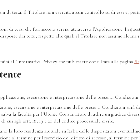
i di terzi. Il Titolare non esercita alcun controllo su di essi e, per
ni di terzi che forniscono servizi attraverso l’Applicazione. In questi
edisposte dai terzi, rispetto alle quali il Titolare non assume alcuna 
rmità all’Informativa Privacy che può essere consultata alla pagina
/l
tente
 Applicazione, esecuzione e interpretazione delle presenti Condizioni 
azione, esecuzione e interpretazione delle presenti Condizioni sarà d
no, salva la facoltà per l’Utente Consumatore di adire un giudice dive
cui agli artt. 18, 19 e 20 del codice processuale civile.
ano la loro residenza abituale in Italia delle disposizioni eventualme
zione al termine per l'esercizio del diritto di recesso, al termine per 