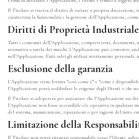
Prima di utilizzare l’Applicazione, l’Utente è tenuto a leggere at
Il Titolare si riserva il diritto di variare a propria discrezione
caratterizza la funzionalità e la gestione dell’Applicazione, comu
Diritti di Proprietà Industriale
Tutti i contenuti dell’Applicazione, compresi testi, documenti, ma
normativa a tutela dei marchi. L’Applicazione può contenere anch
nell’Applicazione. Fatti salvi gli utilizzi strettamente personali,
Esclusione della garanzia
L’Applicazione viene fornita ”così come è” e ”come è disponibile”
l’Applicazione potrà soddisfare le esigenze degli Utenti o che non
Il Titolare si adopererà per assicurare che l’Applicazione sia di
l’Applicazione non fosse accessibile e/o operativa in qualsiasi
del sistema, manutenzione, riparazioni o per ragioni del tutto es
Limitazione della Responsabili
Il Titolare non potrà ritenersi responsabile verso l’Utente, salvo