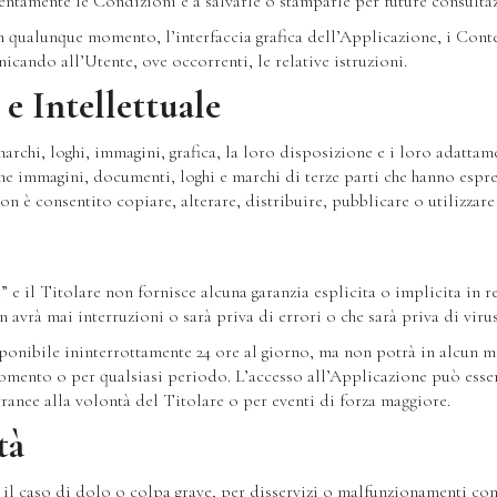
tentamente le Condizioni e a salvarle o stamparle per future consultaz
, in qualunque momento, l’interfaccia grafica dell’Applicazione, i Cont
nicando all’Utente, ove occorrenti, le relative istruzioni.
 e Intellettuale
rchi, loghi, immagini, grafica, la loro disposizione e i loro adattame
e immagini, documenti, loghi e marchi di terze parti che hanno espre
 non è consentito copiare, alterare, distribuire, pubblicare o utilizzar
 e il Titolare non fornisce alcuna garanzia esplicita o implicita in r
 avrà mai interruzioni o sarà priva di errori o che sarà priva di virus
sponibile ininterrottamente 24 ore al giorno, ma non potrà in alcun m
 momento o per qualsiasi periodo. L’accesso all’Applicazione può ess
tranee alla volontà del Titolare o per eventi di forza maggiore.
tà
 il caso di dolo o colpa grave, per disservizi o malfunzionamenti conne