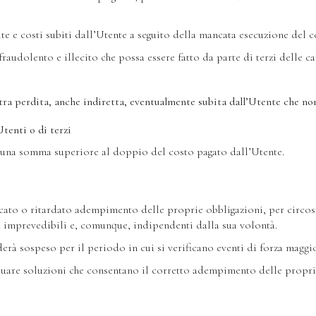
te e costi subiti dall’Utente a seguito della mancata esecuzione del c
raudolento e illecito che possa essere fatto da parte di terzi delle ca
tra perdita, anche indiretta, eventualmente subita dall’Utente che non
Utenti o di terzi
r una somma superiore al doppio del costo pagato dall’Utente.
cato o ritardato adempimento delle proprie obbligazioni, per circost
d imprevedibili e, comunque, indipendenti dalla sua volontà.
rà sospeso per il periodo in cui si verificano eventi di forza maggi
iduare soluzioni che consentano il corretto adempimento delle proprie