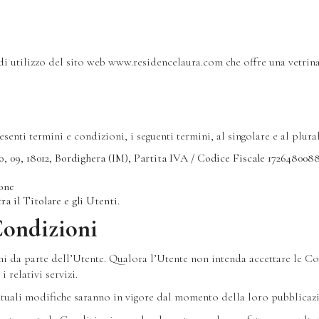
di utilizzo del sito web www.residencelaura.com che offre una vetrina 
ti termini e condizioni, i seguenti termini, al singolare e al plurale
co, 09, 18012, Bordighera (IM), Partita IVA / Codice Fiscale 172648008
ione
ra il Titolare e gli Utenti.
Condizioni
 da parte dell’Utente. Qualora l’Utente non intenda accettare le Cond
 relativi servizi.
uali modifiche saranno in vigore dal momento della loro pubblicazi